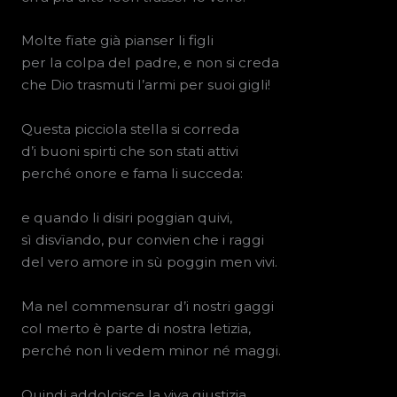
Molte fïate già pianser li figli
per la colpa del padre, e non si creda
che Dio trasmuti l’armi per suoi gigli!
Questa picciola stella si correda
d’i buoni spirti che son stati attivi
perché onore e fama li succeda:
e quando li disiri poggian quivi,
sì disvïando, pur convien che i raggi
del vero amore in sù poggin men vivi.
Ma nel commensurar d’i nostri gaggi
col merto è parte di nostra letizia,
perché non li vedem minor né maggi.
Quindi addolcisce la viva giustizia