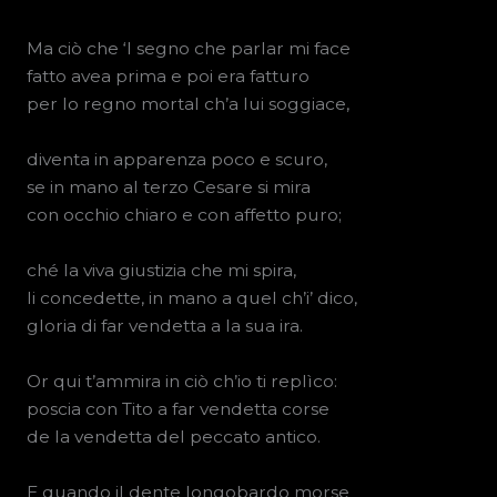
Ma ciò che ‘l segno che parlar mi face
fatto avea prima e poi era fatturo
per lo regno mortal ch’a lui soggiace,
diventa in apparenza poco e scuro,
se in mano al terzo Cesare si mira
con occhio chiaro e con affetto puro;
ché la viva giustizia che mi spira,
li concedette, in mano a quel ch’i’ dico,
gloria di far vendetta a la sua ira.
Or qui t’ammira in ciò ch’io ti replìco:
poscia con Tito a far vendetta corse
de la vendetta del peccato antico.
E quando il dente longobardo morse