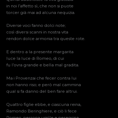
in noi l’affetto sì, che non si puote
torcer già mai ad alcuna nequizia.
Diverse voci fanno dolci note;
così diversi scanni in nostra vita
rendon dolce armonia tra queste rote.
E dentro a la presente margarita
luce la luce di Romeo, di cui
fu l’ovra grande e bella mal gradita.
Ma i Provenzai che fecer contra lui
non hanno riso; e però mal cammina
qual si fa danno del ben fare altrui.
Quattro figlie ebbe, e ciascuna reina,
Ramondo Beringhiere, e ciò li fece
Romeo, persona umìle e peregrina.