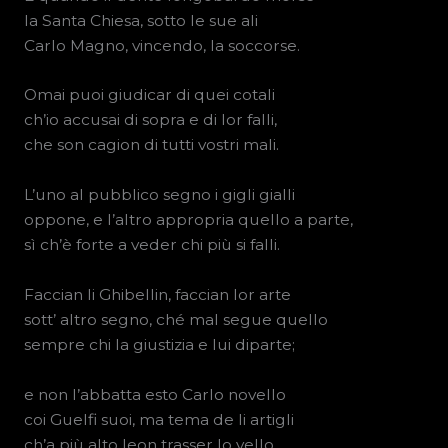
la Santa Chiesa, sotto le sue ali
Carlo Magno, vincendo, la soccorse.
Omai puoi giudicar di quei cotali
ch’io accusai di sopra e di lor falli,
che son cagion di tutti vostri mali.
L’uno al pubblico segno i gigli gialli
oppone, e l’altro appropria quello a parte,
sì ch’è forte a veder chi più si falli.
Faccian li Ghibellin, faccian lor arte
sott’ altro segno, ché mal segue quello
sempre chi la giustizia e lui diparte;
e non l’abbatta esto Carlo novello
coi Guelfi suoi, ma tema de li artigli
ch’a più alto leon trasser lo vello.