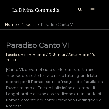
Vai
Cerca
al
contenuto
Home
Paradiso
Paradiso Canto VI
Paradiso Canto VI
Lascia un commento
/ Di
Junko
/
Settembre 19,
2008
[Canto VI, dove, nel cielo di Mercurio, Iustiniano
imperadore sotto brevità narra tutti li grandi fatti
operati per li Romani sotto la ‘nsegna de l’aquila, da
l’avvenimento di Enea in Italia infino al tempo di
Longobardi; e alcune cose si dicono qui in laude di
Romeo visconte del conte Ramondo Berlinghieri di
Proenza.]