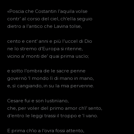
«Poscia che Costantin l’aquila volse
contr’ al corso del ciel, ch’ella seguio
dietro a l’antico che Lavina tolse,
cento e cent’ anni e più l’uccel di Dio
ne lo stremo d’Europa si ritenne,
vicino a’ monti de’ quai prima uscìo;
e sotto l’ombra de le sacre penne
governò ‘l mondo lì di mano in mano,
e, sì cangiando, in su la mia pervenne.
Cesare fui e son Iustinïano,
che, per voler del primo amor ch’i’ sento,
d’entro le leggi trassi il troppo e ‘l vano.
E prima ch’io a l’ovra fossi attento,