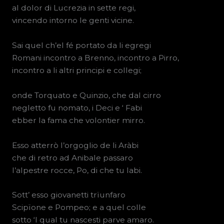
al dolor di Lucrezia in sette regi,
vincendo intorno le genti vicine.
Sai quel ch’el fé portato da li egregi
Romani incontro a Brenno, incontro a Pirro,
incontro a li altri principi e collegi;
onde Torquato e Quinzio, che dal cirro
negletto fu nomato, i Deci e ‘ Fabi
ebber la fama che volontier mirro.
Esso atterrò l’orgoglio de li Aràbi
che di retro ad Anibale passaro
l’alpestre rocce, Po, di che tu labi.
Sott’ esso giovanetti trïunfaro
Scipïone e Pompeo; e a quel colle
sotto ‘l qual tu nascesti parve amaro.