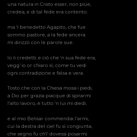
una natura in Cristo esser, non piùe,
credea, e di tal fede era contento;
ma ‘l benedetto Agapito, che fue
sommo pastore, a la fede sincera
mi dirizzò con le parole sue.
Io li credetti; e ciò che ‘n sua fede era,
vegg’ io or chiaro sì, come tu vedi
ogni contradizione e falsa e vera.
Tosto che con la Chiesa mossi i piedi,
a Dio per grazia piacque di spirarmi
l’alto lavoro, e tutto ‘n lui mi diedi;
e al mio Belisar commendai l’armi,
cui la destra del ciel fu sì congiunta,
che segno fu ch’i’ dovessi posarmi.