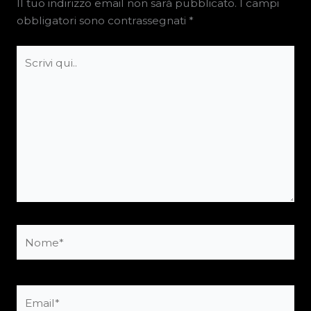
Il tuo indirizzo email non sarà pubblicato.
I campi
obbligatori sono contrassegnati
*
Scrivi
qui..
Nome*
Email*