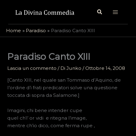
Vai
Cerca
al
contenuto
Home
Paradiso
Paradiso Canto XIII
Paradiso Canto XIII
Lascia un commento
/ Di
Junko
/
Ottobre 14, 2008
[Canto XIII, nel quale san Tommaso d’Aquino, de
l’ordine d’i frati predicatori solve una questione
toccata di sopra da Salamone.]
Imagini, chi bene intender cupe
quel ch’i’ or vidi  e ritegna l’image,
mentre ch’io dico, come ferma rupe ,