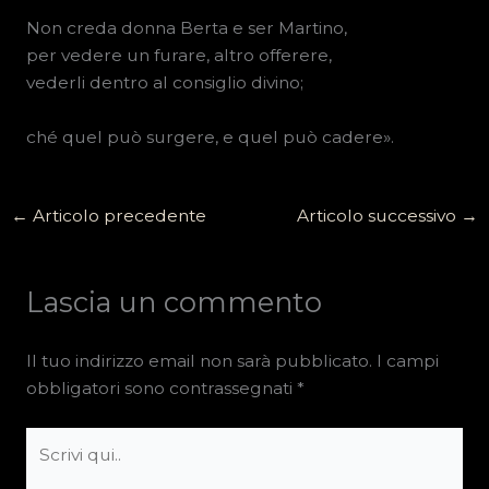
Non creda donna Berta e ser Martino,
per vedere un furare, altro offerere,
vederli dentro al consiglio divino;
ché quel può surgere, e quel può cadere».
←
Articolo precedente
Articolo successivo
→
Lascia un commento
Il tuo indirizzo email non sarà pubblicato.
I campi
obbligatori sono contrassegnati
*
Scrivi
qui..