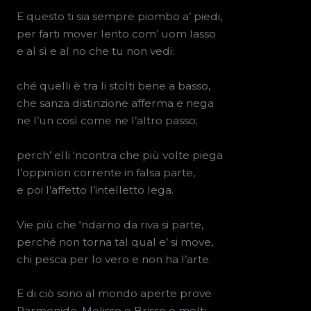
E questo ti sia sempre piombo a’ piedi,
per farti mover lento com’ uom lasso
e al sì e al no che tu non vedi:
ché quelli è tra li stolti bene a basso,
che sanza distinzione afferma e nega
ne l’un così come ne l’altro passo;
perch’ elli ‘ncontra che più volte piega
l’oppinïon corrente in falsa parte,
e poi l’affetto l’intelletto lega.
Vie più che ‘ndarno da riva si parte,
perché non torna tal qual e’ si move,
chi pesca per lo vero e non ha l’arte.
E di ciò sono al mondo aperte prove
Parmenide, Melisso e Brisso e molti,