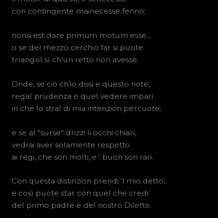
con contingente mainecesse fenno;
nonsi est dare primum motum esse ,
o se del mezzo cerchio far si puote
trïangol sì ch’un retto non avesse.
Onde, se ciò ch’io dissi e questo note,
regal prudenza è quel vedere impari
in che lo stral di mia intenzion percuote;
e se al "surse" drizzi li occhi chiari,
vedrai aver solamente respetto
ai regi, che son molti, e ‘ buon son rari.
Con questa distinzion prendi ‘l mio detto;
e così puote star con quel che credi
del primo padre e del nostro Diletto.