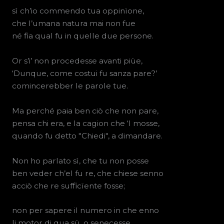
sì ch’io commendo tua oppinïone,
che l’umana natura mai non fue
né fia qual fu in quelle due persone.
Or s’i’ non procedesse avanti piùe,
‘Dunque, come costui fu sanza pare?’
comincerebber le parole tue.
Ma perché paia ben ciò che non pare,
pensa chi era, e la cagion che ‘l mosse,
quando fu detto "Chiedi", a dimandare.
Non ho parlato sì, che tu non posse
ben veder ch’el fu re, che chiese senno
acciò che re sufficïente fosse;
non per sapere il numero in che enno
li motor di qua sù, o senecesse