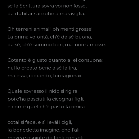
se la Scrittura sovra voi non fosse,
da dubitar sarebbe a maraviglia.
Oh terreni animali! oh menti grosse!
La prima volontà, ch’è da sé buona,
da sé, ch’è sommo ben, mai non si mosse.
Cotanto è giusto quanto a lei consuona:
nullo creato bene a sé la tira,
ma essa, radïando, lui cagiona».
Quale sovresso il nido si rigira
poi c’ha pasciuti la cicogna i figli,
e come quel ch’è pasto la rimira;
cotal si fece, e sì leväi i cigli,
la benedetta imagine, che l’ali
movea sospinte da tanti consigli.