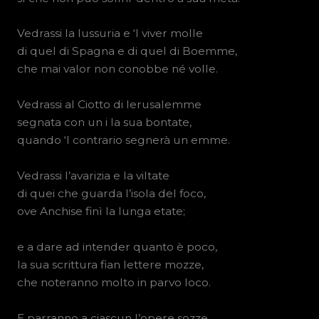
Vedrassi la lussuria e ‘l viver molle
di quel di Spagna e di quel di Boemme,
che mai valor non conobbe né volle.
Vedrassi al Ciotto di Ierusalemme
segnata con un i la sua bontate,
quando ‘l contrario segnerà un emme.
Vedrassi l’avarizia e la viltate
di quei che guarda l’isola del foco,
ove Anchise finì la lunga etate;
e a dare ad intender quanto è poco,
la sua scrittura fian lettere mozze,
che noteranno molto in parvo loco.
E parranno a ciascun l’opere sozze