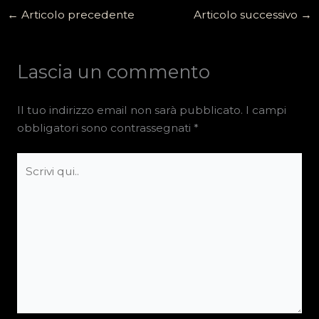
←
Articolo precedente
Articolo successivo
→
Lascia un commento
Il tuo indirizzo email non sarà pubblicato.
I campi
obbligatori sono contrassegnati
*
Scrivi
qui..