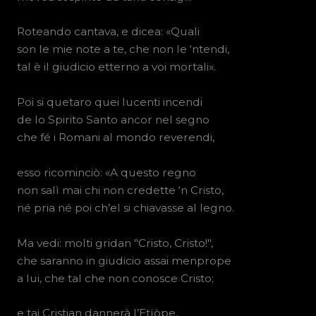
Roteando cantava, e dicea: «Quali
son le mie note a te, che non le ‘ntendi,
tal è il giudicio etterno a voi mortali».
Poi si quetaro quei lucenti incendi
de lo Spirito Santo ancor nel segno
che fé i Romani al mondo reverendi,
esso ricominciò: «A questo regno
non salì mai chi non credette ‘n Cristo,
né pria né poi ch’el si chiavasse al legno.
Ma vedi: molti gridan "Cristo, Cristo!",
che saranno in giudicio assai menprope
a lui, che tal che non conosce Cristo;
e tai Cristian dannerà l’Etïòpe,