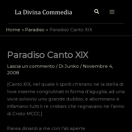
Vai
Cerca
al
contenuto
Home
Paradiso
Paradiso Canto XIX
Paradiso Canto XIX
Lascia un commento
/ Di
Junko
/
Novembre 4,
2008
[Canto XIX, nel quale li spiriti ch’erano ne la stella di
Iove insieme conglutinati in forma d’aguglia, ad una
voce solvono uno grande dubbio, e abominano e
infamano tutti li re cristiani che regnavano ne l’anno
di Cristo MCCC.]
Parea dinanzi a me con l’ali aperte