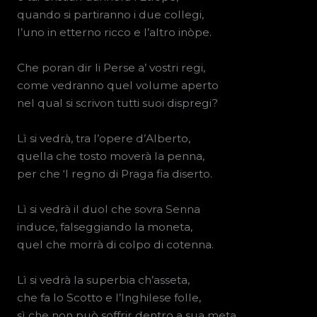
quando si partiranno i due collegi,
l’uno in etterno ricco e l’altro inòpe.
Che poran dir li Perse a’ vostri regi,
come vedranno quel volume aperto
nel qual si scrivon tutti suoi dispregi?
Lì si vedrà, tra l’opere d’Alberto,
quella che tosto moverà la penna,
per che ‘l regno di Praga fia diserto.
Lì si vedrà il duol che sovra Senna
induce, falseggiando la moneta,
quel che morrà di colpo di cotenna.
Lì si vedrà la superbia ch’asseta,
che fa lo Scotto e l’Inghilese folle,
sì che non può soffrir dentro a sua meta.