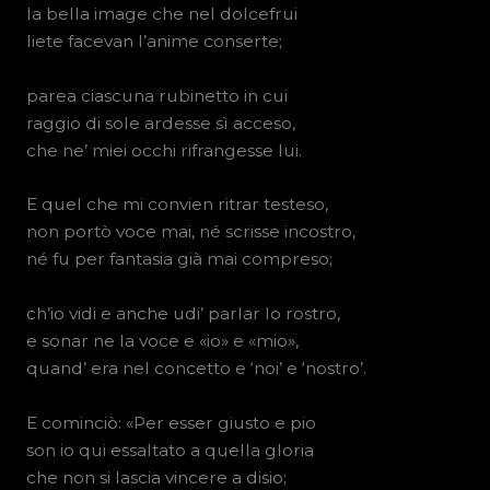
la bella image che nel dolcefrui
liete facevan l’anime conserte;
parea ciascuna rubinetto in cui
raggio di sole ardesse sì acceso,
che ne’ miei occhi rifrangesse lui.
E quel che mi convien ritrar testeso,
non portò voce mai, né scrisse incostro,
né fu per fantasia già mai compreso;
ch’io vidi e anche udi’ parlar lo rostro,
e sonar ne la voce e «io» e «mio»,
quand’ era nel concetto e ‘noi’ e ‘nostro’.
E cominciò: «Per esser giusto e pio
son io qui essaltato a quella gloria
che non si lascia vincere a disio;