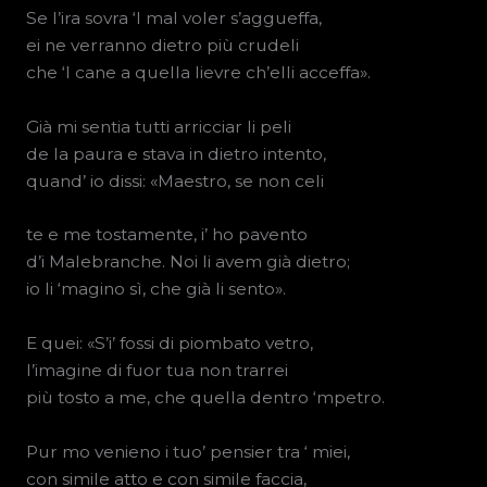
Se l’ira sovra ‘l mal voler s’aggueffa,
ei ne verranno dietro più crudeli
che ‘l cane a quella lievre ch’elli acceffa».
Già mi sentia tutti arricciar li peli
de la paura e stava in dietro intento,
quand’ io dissi: «Maestro, se non celi
te e me tostamente, i’ ho pavento
d’i Malebranche. Noi li avem già dietro;
io li ‘magino sì, che già li sento».
E quei: «S’i’ fossi di piombato vetro,
l’imagine di fuor tua non trarrei
più tosto a me, che quella dentro ‘mpetro.
Pur mo venieno i tuo’ pensier tra ‘ miei,
con simile atto e con simile faccia,