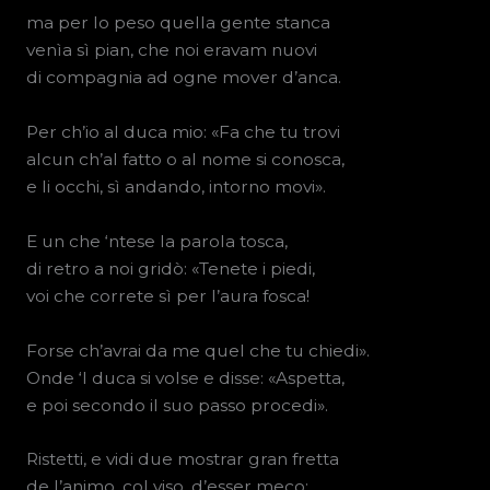
ma per lo peso quella gente stanca
venìa sì pian, che noi eravam nuovi
di compagnia ad ogne mover d’anca.
Per ch’io al duca mio: «Fa che tu trovi
alcun ch’al fatto o al nome si conosca,
e li occhi, sì andando, intorno movi».
E un che ‘ntese la parola tosca,
di retro a noi gridò: «Tenete i piedi,
voi che correte sì per l’aura fosca!
Forse ch’avrai da me quel che tu chiedi».
Onde ‘l duca si volse e disse: «Aspetta,
e poi secondo il suo passo procedi».
Ristetti, e vidi due mostrar gran fretta
de l’animo, col viso, d’esser meco;