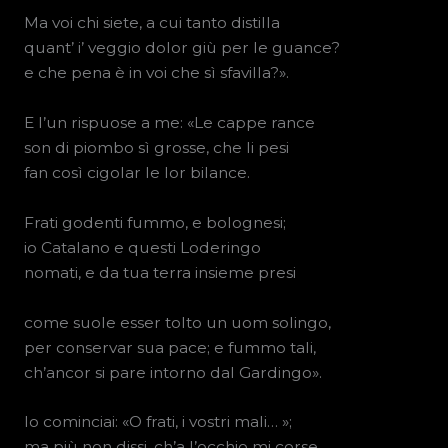
Ma voi chi siete, a cui tanto distilla
quant’ i’ veggio dolor giù per le guance?
e che pena è in voi che sì sfavilla?».
E l’un rispuose a me: «Le cappe rance
son di piombo sì grosse, che li pesi
fan così cigolar le lor bilance.
Frati godenti fummo, e bolognesi;
io Catalano e questi Loderingo
nomati, e da tua terra insieme presi
come suole esser tolto un uom solingo,
per conservar sua pace; e fummo tali,
ch’ancor si pare intorno dal Gardingo».
Io cominciai: «O frati, i vostri mali… »;
ma più non dissi, ch’a l’occhio mi corse