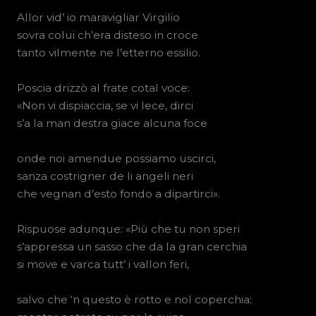
Allor vid’ io maravigliar Virgilio
sovra colui ch’era disteso in croce
tanto vilmente ne l’etterno essilio.
Poscia drizzò al frate cotal voce:
«Non vi dispiaccia, se vi lece, dirci
s’a la man destra giace alcuna foce
onde noi amendue possiamo uscirci,
sanza costrigner de li angeli neri
che vegnan d’esto fondo a dipartirci».
Rispuose adunque: «Più che tu non speri
s’appressa un sasso che da la gran cerchia
si move e varca tutt’ i vallon feri,
salvo che ‘n questo è rotto e nol coperchia;