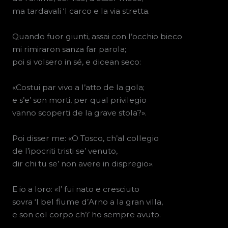
ma tardavali ‘l carco e la via stretta.
Quando fuor giunti, assai con l’occhio bieco
mi rimiraron sanza far parola;
poi si volsero in sé, e dicean seco:
«Costui par vivo a l’atto de la gola;
e s’e’ son morti, per qual privilegio
vanno scoperti de la grave stola?».
Poi disser me: «O Tosco, ch’al collegio
de l’ipocriti tristi se’ venuto,
dir chi tu se’ non avere in dispregio».
E io a loro: «I’ fui nato e cresciuto
sovra ‘l bel fiume d’Arno a la gran villa,
e son col corpo ch’i’ ho sempre avuto.