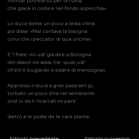
montar potrete su per la ruina,
che giace in costa e nel fondo soperchia».
Lo duca stette un poco a testa china;
poi disse: «Mal contava la bisogna
colui che i peccator di qua uncina».
E ‘l frate: «Io udi’ già dire a Bologna
del diavol vizi assai, tra ‘ quali udi’
ch’elli è bugiardo e padre di menzogna».
Appresso il duca a gran passi sen gì,
turbato un poco d’ira nel sembiante;
ond’ io da li ‘ncarcati mi parti’
dietro a le poste de le care piante.
←
Articolo precedente
Articolo successivo
→