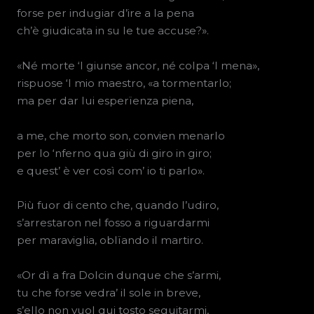
forse per indugiar d’ire a la pena
ch’è giudicata in su le tue accuse?».
«Né morte ‘l giunse ancor, né colpa ‘l mena»,
rispuose ‘l mio maestro, «a tormentarlo;
ma per dar lui esperïenza piena,
a me, che morto son, convien menarlo
per lo ‘nferno qua giù di giro in giro;
e quest’ è ver così com’ io ti parlo».
Più fuor di cento che, quando l’udiro,
s’arrestaron nel fosso a riguardarmi
per maraviglia, oblïando il martiro.
«Or dì a fra Dolcin dunque che s’armi,
tu che forse vedra’ il sole in breve,
s’ello non vuol qui tosto seguitarmi,