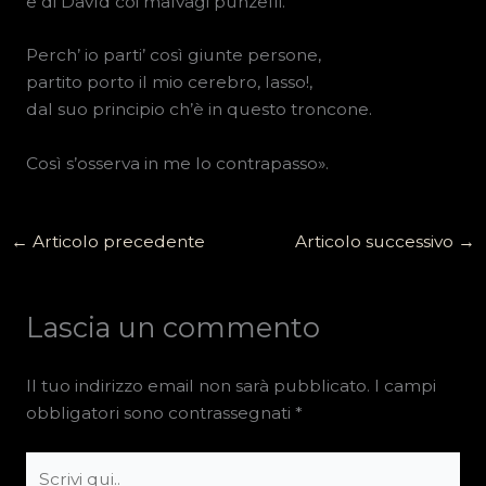
e di Davìd coi malvagi punzelli.
Perch’ io parti’ così giunte persone,
partito porto il mio cerebro, lasso!,
dal suo principio ch’è in questo troncone.
Così s’osserva in me lo contrapasso».
←
Articolo precedente
Articolo successivo
→
Lascia un commento
Il tuo indirizzo email non sarà pubblicato.
I campi
obbligatori sono contrassegnati
*
Scrivi