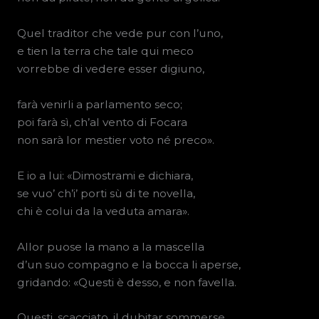
Quel traditor che vede pur con l’uno,
e tien la terra che tale qui meco
vorrebbe di vedere esser digiuno,
farà venirli a parlamento seco;
poi farà sì, ch’al vento di Focara
non sarà lor mestier voto né preco».
E io a lui: «Dimostrami e dichiara,
se vuo’ ch’i’ porti sù di te novella,
chi è colui da la veduta amara».
Allor puose la mano a la mascella
d’un suo compagno e la bocca li aperse,
gridando: «Questi è desso, e non favella.
Questi, scacciato, il dubitar sommerse