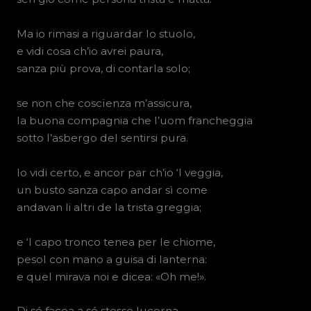
Ma io rimasi a riguardar lo stuolo,
e vidi cosa ch’io avrei paura,
sanza più prova, di contarla solo;
se non che coscïenza m’assicura,
la buona compagnia che l’uom francheggia
sotto l’asbergo del sentirsi pura.
Io vidi certo, e ancor par ch’io ‘l veggia,
un busto sanza capo andar sì come
andavan li altri de la trista greggia;
e ‘l capo tronco tenea per le chiome,
pesol con mano a guisa di lanterna:
e quel mirava noi e dicea: «Oh me!».
Di sé facea a sé stesso lucerna,