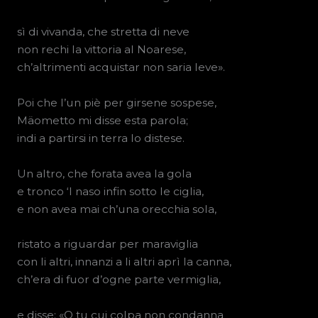
sì di vivanda, che stretta di neve
non rechi la vittoria al Noarese,
ch’altrimenti acquistar non saria leve».
Poi che l’un piè per girsene sospese,
Mäometto mi disse esta parola;
indi a partirsi in terra lo distese.
Un altro, che forata avea la gola
e tronco ‘l naso infin sotto le ciglia,
e non avea mai ch’una orecchia sola,
ristato a riguardar per maraviglia
con li altri, innanzi a li altri aprì la canna,
ch’era di fuor d’ogne parte vermiglia,
e disse: «O tu cui colpa non condanna