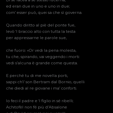
ed eran due in uno e uno in due;
com’ esser può, quei sa che sì governa.
Quando diritto al piè del ponte fue,
levò ‘l braccio alto con tutta la testa
per appressarne le parole sue,
che fuoro: «Or vedi la pena molesta,
tu che, spirando, vai veggendo i morti:
vedi s’alcuna è grande come questa.
E perché tu di me novella porti,
sappi ch’i’ son Bertram dal Bornio, quelli
che diedi al re giovane i ma’ conforti.
Io feci il padre e ‘l figlio in sé ribelli;
Achitofèl non fé più d’Absalone