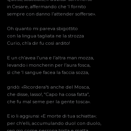
in Cesare, affermando che ‘l fornito
sempre con danno l’attender sofferse».
Oh quanto mi pareva sbigottito
con la lingua tagliata ne la strozza
Curïo, ch’a dir fu così ardito!
E un ch’avea l’una e l’altra man mozza,
levando i moncherin per l’aura fosca,
sì che ‘l sangue facea la faccia sozza,
gridò: «Ricordera’ti anche del Mosca,
che disse, lasso!, "Capo ha cosa fatta",
che fu mal seme per la gente tosca».
E io li aggiunsi: «E morte di tua schiatta»;
per ch’elli, accumulando duol con duolo,
sen gio come persona trista e matta.