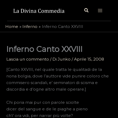
Vai
Cerca
al
contenuto
Home
Inferno
Inferno Canto XXVIII
Inferno Canto XXVIII
Lascia un commento
/ Di
Junko
/
Aprile 15, 2008
[Canto XXVIII, nel quale tratta le qualitadi de la
nona bolgia, dove l’auttore vide punire coloro che
commisero scandali, e’ seminatori di scisma e
discordia e d’ogne altro male operare.]
Chi poria mai pur con parole sciolte
dicer del sangue e de le piaghe a pieno
ch’i’ ora vidi, per narrar più volte?