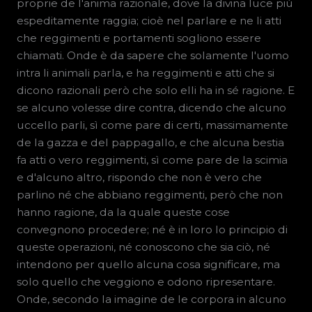
proprie de l'anima razionale, dove la divina luce più
espeditamente raggia; cioè nel parlare e ne li atti
che reggimenti e portamenti sogliono essere
chiamati. Onde è da sapere che solamente l'uomo
intra li animali parla, e ha reggimenti e atti che si
dicono razionali però che solo elli ha in sé ragione. E
se alcuno volesse dire contra, dicendo che alcuno
uccello parli, sì come pare di certi, massimamente
de la gazza e del pappagallo, e che alcuna bestia
fa atti o vero reggimenti, sì come pare de la scimia
e d'alcuno altro, rispondo che non è vero che
parlino né che abbiano reggimenti, però che non
hanno ragione, da la quale queste cose
convegnono procedere; né è in loro lo principio di
queste operazioni, né conoscono che sia ciò, né
intendono per quello alcuna cosa significare, ma
solo quello che veggiono e odono ripresentare.
Onde, secondo la imagine de le corpora in alcuno