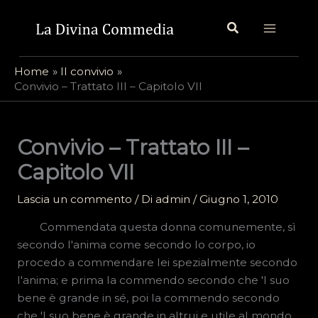
Vai
Cerca
al
contenuto
Home
Il convivio
Convivio – Trattato III – Capitolo VII
Convivio – Trattato III –
Capitolo VII
Lascia un commento
/ Di
admin
/
Giugno 1, 2010
Commendata questa donna comunemente, sì
secondo l'anima come secondo lo corpo, io
procedo a commendare lei spezialmente secondo
l'anima; e prima la commendo secondo che 'l suo
bene è grande in sé, poi la commendo secondo
che 'l suo bene è grande in altrui e utile al mondo.