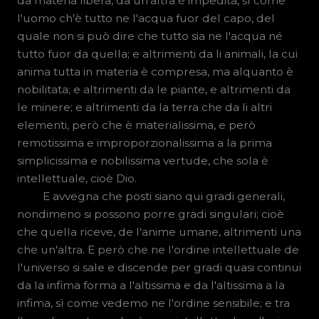
da materia libera, da un'altra è impedita, sì come
l'uomo ch'è tutto ne l'acqua fuor del capo, del
quale non si può dire che tutto sia ne l'acqua né
tutto fuor da quella; e altrimenti da li animali, la cui
anima tutta in materia è compresa, ma alquanto è
nobilitata; e altrimenti da le piante, e altrimenti da
le minere; e altrimenti da la terra che da li altri
elementi, però che è materialissima, e però
remotissima e improporzionalissima a la prima
simplicissima e nobilissima vertude, che sola è
intellettuale, cioè Dio.
E avvegna che posti siano qui gradi generali,
nondimeno si possono porre gradi singulari; cioè
che quella riceve, de l'anime umane, altrimenti una
che un'altra. E però che ne l'ordine intellettuale de
l'universo si sale e discende per gradi quasi continui
da la infima forma a l'altissima e da l'altissima a la
infima, sì come vedemo ne l'ordine sensibile; e tra