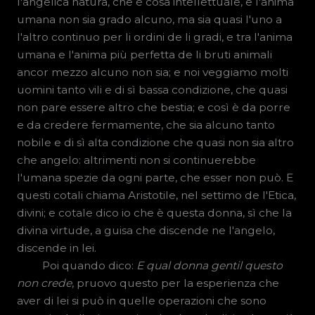
l'angelica natura, che è cosa intellettuale, e l'anima
umana non sia grado alcuno, ma sia quasi l'uno a
l'altro continuo per li ordini de li gradi, e tra l'anima
umana e l'anima più perfetta de li bruti animali
ancor mezzo alcuno non sia; e noi veggiamo molti
uomini tanto vili e di sì bassa condizione, che quasi
non pare essere altro che bestia; e così è da porre
e da credere fermamente, che sia alcuno tanto
nobile e di sì alta condizione che quasi non sia altro
che angelo: altrimenti non si continuerebbe
l'umana spezie da ogni parte, che esser non può. E
questi cotali chiama Aristotile, nel settimo de l'Etica,
divini; e cotale dico io che è questa donna, sì che la
divina virtude, a guisa che discende ne l'angelo,
discende in lei.
Poi quando dico:
E qual donna gentil questo
non crede
, pruovo questo per la esperienza che
aver di lei si può in quelle operazioni che sono