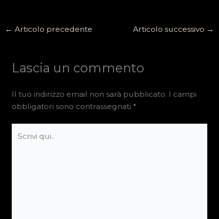
←
Articolo precedente
Articolo successivo
→
Lascia un commento
Il tuo indirizzo email non sarà pubblicato.
I campi
obbligatori sono contrassegnati
*
Scrivi
qui..