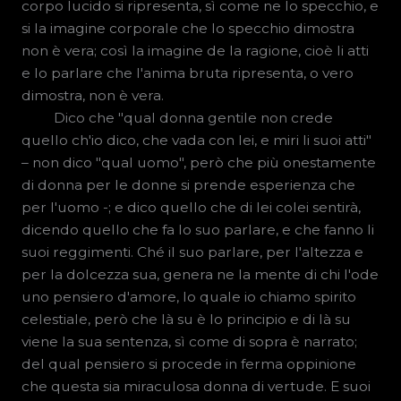
corpo lucido si ripresenta, sì come ne lo specchio, e
si la imagine corporale che lo specchio dimostra
non è vera; così la imagine de la ragione, cioè li atti
e lo parlare che l'anima bruta ripresenta, o vero
dimostra, non è vera.
Dico che "qual donna gentile non crede
quello ch'io dico, che vada con lei, e miri li suoi atti"
– non dico "qual uomo", però che più onestamente
di donna per le donne si prende esperienza che
per l'uomo -; e dico quello che di lei colei sentirà,
dicendo quello che fa lo suo parlare, e che fanno li
suoi reggimenti. Ché il suo parlare, per l'altezza e
per la dolcezza sua, genera ne la mente di chi l'ode
uno pensiero d'amore, lo quale io chiamo spirito
celestiale, però che là su è lo principio e di là su
viene la sua sentenza, sì come di sopra è narrato;
del qual pensiero si procede in ferma oppinione
che questa sia miraculosa donna di vertude. E suoi