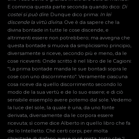
E comincia questa parte seconda quando dico:
Di
costei si può dire
. Dunque dico prima:
In lei
discende la virtù divina
. Ove è da sapere che la
divina bontade in tutte le cose discende, e
altrimenti essere non potrebbero; ma avvegna che
questa bontade si muova da simplicissimo principio,
diversamente si riceve, secondo più e meno, da le
cose riceventi. Onde scritto è nel libro de le Cagioni:
"La prima bontade manda le sue bontadi sopra le
cose con uno discorrimento". Veramente ciascuna
cosa riceve da quello discorrimento secondo lo
modo de la sua vertù e de lo suo essere; e di ciò
sensibile essemplo avere potemo dal sole. Vedemo
la luce del sole, la quale è una, da uno fonte
derivata, diversamente da le corpora essere
ricevuta; sì come dice Alberto in quello libro che fa
de lo Intelletto. Ché certi corpi, per molta
chiaritade di diafano avere in sé mista, tosto che 'l