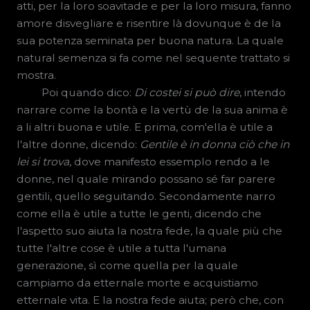
atti, per la loro soavitade e per la loro misura, fanno
amore disvegliare e risentire là dovunque è de la
sua potenza seminata per buona natura. La quale
natural semenza si fa come nel sequente trattato si
mostra.
Poi quando dico:
Di costei si può dire
, intendo
narrare come la bontà e la vertù de la sua anima è
a li altri buona e utile. E prima, com'ella è utile a
l'altre donne, dicendo:
Gentile è in donna ciò che in
lei si trova
, dove manifesto essemplo rendo a le
donne, nel quale mirando possano sé far parere
gentili, quello seguitando. Secondamente narro
come ella è utile a tutte le genti, dicendo che
l'aspetto suo aiuta la nostra fede, la quale più che
tutte l'altre cose è utile a tutta l'umana
generazione, sì come quella per la quale
campiamo da etternale morte e acquistiamo
etternale vita. E la nostra fede aiuta; però che, con