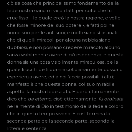
ciò sia cosa che principalissimo fondamento de la
fede nostra siano miracoli fatti per colui che fu
crucifisso – lo quale creò la nostra ragione, e volle
che fosse minore del suo potere -, e fatti poi nel
nome suo per li santi suoi; e molti siano sì ostinati
che di quelli miracoli per alcuna nebbia siano
dubbiosi, e non possano credere miracolo alcuno
sanza visibilmente avere di ciò esperienza; e questa
donna sia una cosa visibilmente miraculosa, de la
quale li occhi de li uomini cotidianamente possono
esperienza avere, ed a noi faccia possibili li altri;
manifesto è che questa donna, col suo mirabile
aspetto, la nostra fede aiuta. E però ultimamente
dico che
da etterno
, cioè etternamente,
fu ordinata
ne la mente di Dio in testimonio de la fede a coloro
che in questo tempo vivono. E così termina la
seconda parte de la seconda parte, secondo la
litterale sentenza.