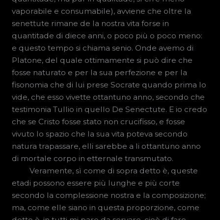
vaporabile e consumabile), avviene che oltre la
senettute rimane de la nostra vita forse in
quantitade di diece anni, o poco più o poco meno:
e questo tempo si chiama senio. Onde avemo di
Platone, del quale ottimamente si può dire che
fosse naturato e per la sua perfezione e per la
fisonomia che di lui prese Socrate quando prima lo
vide, che esso vivette ottantuno anno, secondo che
testimonia Tullio in quello De Senectute. E io credo
che se Cristo fosse stato non crucifisso, e fosse
vivuto lo spazio che la sua vita poteva secondo
natura trapassare, elli sarebbe a li ottantuno anno
di mortale corpo in etternale transmutato.
Veramente, sì come di sopra detto è, queste
etadi possono essere più lunghe e più corte
secondo la complessione nostra e la composizione;
ma, come elle siano in questa proporzione, come
detto è, in tutti mi pare da servare, cioè di fare