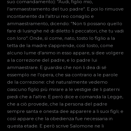
suo comandamento): "Audi, figlio mio,
l'ammaestramento del tuo padre". E poi lo rimuove
incontanente da l'altrui reo consiglio e
ammaestramento, dicendo: "Non ti possano quello
fare di lusinghe né di diletto li peccatori, che tu vadi
con loro". Onde, sì come, nato, tosto lo figlio a la
tetta de la madre s'apprende, così tosto, come
alcuno lume d'animo in esso appare, si dee volgere
a la correzione del padre, e lo padre lui
ammaestrare. E guardisi che non li dea di sé
essemplo ne l'opera, che sia contrario a le parole
de la correzione: ché naturalmente vedemo
ciascuno figlio più mirare a le vestigie de li paterni
piedi che a l'altre. E però dice e comanda la Legge,
che a ciò provede, che la persona del padre
sempre santa e onesta dee apparere a li suoi figli; e
così appare che la obedienza fue necessaria in
questa etade. E però scrive Salomone ne li