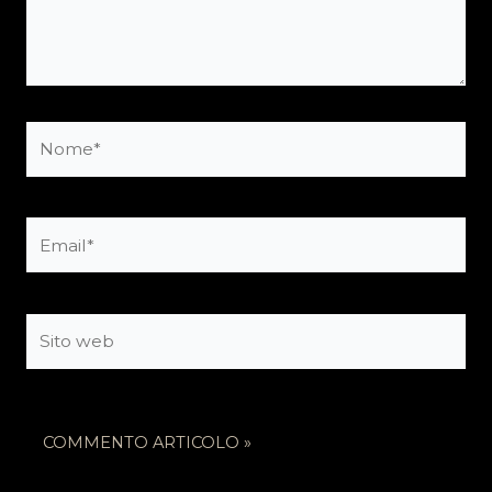
Nome*
Email*
Sito
web