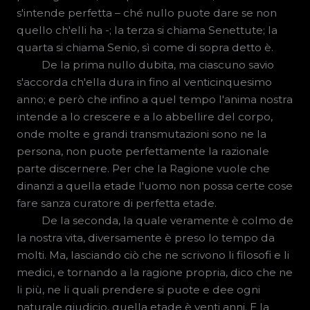
s'intende perfetta – ché nullo puote dare se non
quello ch'elli ha -; la terza si chiama Senettute; la
quarta si chiama Senio, sì come di sopra detto è.
De la prima nullo dubita, ma ciascuno savio
s'accorda ch'ella dura in fino al venticinquesimo
anno; e però che infino a quel tempo l'anima nostra
intende a lo crescere e a lo abbellire del corpo,
onde molte e grandi transmutazioni sono ne la
persona, non puote perfettamente la razionale
parte discernere. Per che la Ragione vuole che
dinanzi a quella etade l'uomo non possa certe cose
fare sanza curatore di perfetta etade.
De la seconda, la quale veramente è colmo de
la nostra vita, diversamente è preso lo tempo da
molti. Ma, lasciando ciò che ne scrivono li filosofi e li
medici, e tornando a la ragione propria, dico che ne
li più, ne li quali prendere si puote e dee ogni
naturale giudicio, quella etade è venti anni. E la