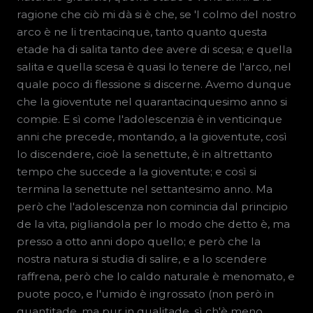
ragione che ciò mi dà si è che, se 'l colmo del nostro
arco è ne li trentacinque, tanto quanto questa
etade ha di salita tanto dee avere di scesa; e quella
salita e quella scesa è quasi lo tenere de l'arco, nel
quale poco di flessione si discerne. Avemo dunque
che la gioventute nel quarantacinquesimo anno si
compie. E sì come l'adolescenzia è in venticinque
anni che precede, montando, a la gioventute, così
lo discendere, cioè la senettute, è in altrettanto
tempo che succede a la gioventute; e così si
termina la senettute nel settantesimo anno. Ma
però che l'adolescenza non comincia dal principio
de la vita, pigliandola per lo modo che detto è, ma
presso a otto anni dopo quello; e però che la
nostra natura si studia di salire, e a lo scendere
raffrena, però che lo caldo naturale è menomato, e
puote poco, e l'umido è ingrossato (non però in
quantitade, ma pur in qualitade, sì ch'è meno