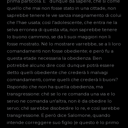
prima particola. E` dunque da sapere, che sì come
quello che mai non fosse stato in una cittade, non
saprebbe tenere le vie sanza insegnamento di colui
che l'hae usata; così l'adolescente, che entra ne la
selva erronea di questa vita, non saprebbe tenere
lo buono cammino, se da li suoi maggiori non li
fosse mostrato. Né lo mostrare varrebbe, se a li loro
comandamenti non fosse obediente; e però fu a
questa etade necessaria la obedienza. Ben
potrebbe alcuno dire così: dunque potrà essere
detto quelli obediente che crederà li malvagi
comandamenti, come quelli che crederà li buoni?
Rispondo che non ha quella obedienza, ma
transgressione: ché se lo re comanda una via e lo
servo ne comanda un'altra, non è da obedire lo
servo; ché sarebbe disobedire lo re, e così sarebbe
transgressione. E però dice Salomone, quando
intende correggere suo figlio (e questo è lo primo