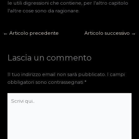
le utili digressioni che contiene, per l'altro capitolo
l'altre cose sono da ragionare.
←
Articolo precedente
Articolo successivo
→
Lascia un commento
Il tuo indirizzo email non sarà pubblicato.
I campi
obbligatori sono contrassegnati
*
Scrivi
qui..