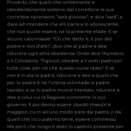
Proverbi, che quelli che umilemente e
obedientemente sostiene dal correttore le sue
correttive riprensioni, "sarà glorioso"; e dice "sarà", a
dare ad intendere che elli parla a lo adolescente,
che non puote essere, ne la presente etade. E se
alcuno calunniasse: "Ciò che detto è, è pur del
padre e non d'altri", dico che al padre si dee
riducere ogni altra obedienza. Onde dice l'Apostolo
a li Colossensi: "Figliuoli, obedite a li vostri padri per
tutte cose, per ciò che questo vuole Iddio". E se
non è in vita lo padre, riducere si dee a quelli che
per lo padre è ne l'ultima volontade in padre
lasciato; e se lo padre muore intestato, riducere si
dee a colui cui la Ragione commette lo suo
governo. E poi deono essere obediti maestri e
maggiori, cui in alcuno modo pare dal padre, o da
quelli che loco paterno tiene, essere commesso.
Ma però che lungo è stato lo capitolo presente per