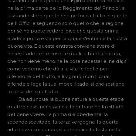
lasciando stare quello che Egidio eremita ne dice
ne la prima parte de lo Reggimento de' Principi, e
lasciando stare quello che ne tocca Tullio in quello
de li Offici, e seguendo solo quello che la ragione
per sé ne puote vedere, dico che questa prima
etade è porta e via per la quale s'entra ne la nostra
buona vita. E questa entrata conviene avere di
necessitade certe cose, le quali la buona natura,
che non viene meno ne le cose necessarie, ne dà; sì
come vedemo che dà a la vite le foglie per
difensione del frutto, e li vignuoli con li quali
difende e lega la sua imbecillitade, sì che sostiene
lo peso del suo frutto.
Dà adunque la buona natura a questa etade
quattro cose, necessarie a lo entrare ne la cittade
del bene vivere. La prima si è obedienza; la
seconda soavitade; la terza vergogna; la quarta
adornezza corporale, sì come dice lo testo ne la