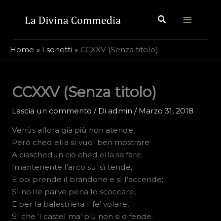
Vai
Cerca
al
contenuto
Home
I sonetti
CCXXV (Senza titolo)
CCXXV (Senza titolo)
Lascia un commento
/ Di
admin
/
Marzo 31, 2018
Venùs allora già più non atende,
Però ched ella sì vuol ben mostrare
A ciaschedun ciò ched ella sa fare:
Imantenente l’arco su’ sì tende,
E poi prende il brandone e sì l’accende;
Sì no·lle parve pena lo scoccare,
E per la balestriera il fe’ volare,
Sì che ‘l castel ma’ più non si difende.