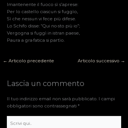
Imantenente il fuoco sì s’aprese:
Per lo castello ciascun si fuggìo,
Sì che nessun vi fece più difese.
Lo Schifo disse: “Qui no·sto più io”;
Vergogna si fuggì in istran paese,
Paura a gra·fatica si partìo.
←
Articolo precedente
Articolo successivo
→
Lascia un commento
Il tuo indirizzo email non sarà pubblicato.
I campi
obbligatori sono contrassegnati
*
Scrivi
qui..