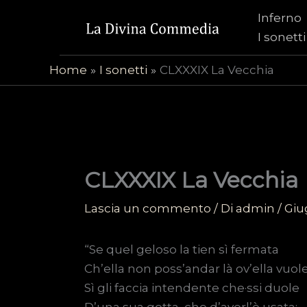
Vai
Inferno
al
I sonetti
contenuto
Home
I sonetti
CLXXXIX La Vecchia
CLXXXIX La Vecchia
Lascia un commento
/ Di
admin
/
Giu
“Se quel geloso la tien sì fermata
Ch’ella non poss’andar là ov’ella vuole
Sì gli faccia intendente che·ssi duole