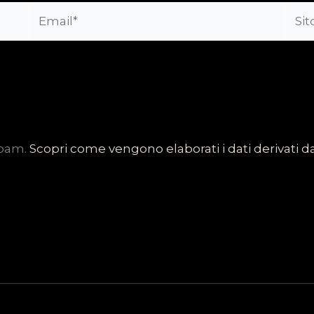
Email*
Sito
web
spam.
Scopri come vengono elaborati i dati derivati 