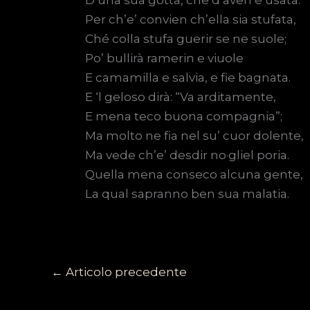
D’una sua gotta, che d’averl’è usata:
Per ch’e’ convien ch’ella sia stufata,
Ché colla stufa guerir se ne suole;
Po’ bullirà ramerin e viuole
E camamilla e salvia, e fie bagnata.
E ‘l geloso dirà: “Va arditamente,
E mena teco buona compagnia”;
Ma molto ne fia nel su’ cuor dolente,
Ma vede ch’e’ desdir no·gliel poria.
Quella mena conseco alcuna gente,
La qual sapranno ben sua malatia.
←
Articolo precedente