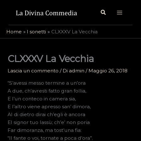
Vai
Cerca
al
contenuto
Home
I sonetti
CLXXXV La Vecchia
CLXXXV La Vecchia
Lascia un commento
/ Di
admin
/
Maggio 26, 2018
“S’avessi messo termine a un’ora
A due, ch’avresti fatto gran follia,
E l’un conteco in camera sia,
E l’altro viene apresso san’ dimora,
Al di dietro dirai ch’egli è ancora
El signor tuo lassù; ch’e’ non poria
Far dimoranza, ma tost’una fia:
“Il fante o voi, tornate a poca d’ora”.