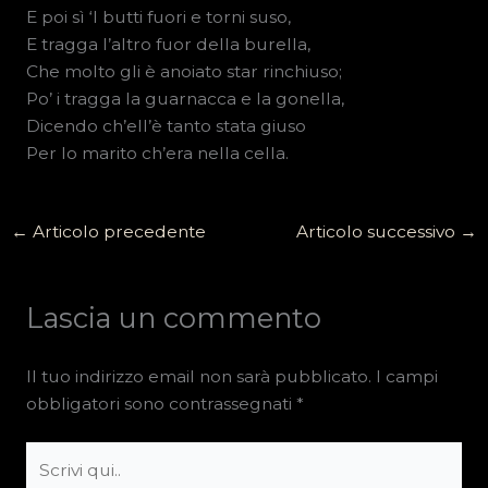
E poi sì ‘l butti fuori e torni suso,
E tragga l’altro fuor della burella,
Che molto gli è anoiato star rinchiuso;
Po’ i tragga la guarnacca e la gonella,
Dicendo ch’ell’è tanto stata giuso
Per lo marito ch’era nella cella.
←
Articolo precedente
Articolo successivo
→
Lascia un commento
Il tuo indirizzo email non sarà pubblicato.
I campi
obbligatori sono contrassegnati
*
Scrivi
qui..