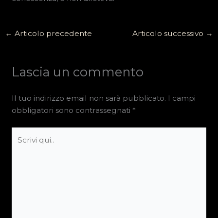
←
Articolo precedente
Articolo successivo
→
Lascia un commento
Il tuo indirizzo email non sarà pubblicato.
I campi
obbligatori sono contrassegnati
*
Scrivi
qui..