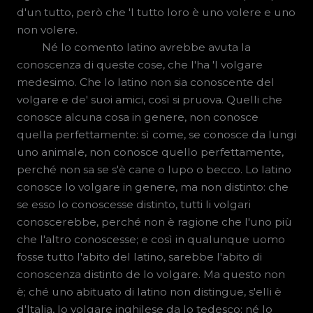
d'un tutto, però che 'l tutto loro è uno volere e uno
non volere.
Né lo comento latino avrebbe avuta la
conoscenza di queste cose, che l'ha 'l volgare
medesimo. Che lo latino non sia conoscente del
volgare e de' suoi amici, così si pruova. Quelli che
conosce alcuna cosa in genere, non conosce
quella perfettamente: sì come, se conosce da lungi
uno animale, non conosce quello perfettamente,
perché non sa se s'è cane o lupo o becco. Lo latino
conosce lo volgare in genere, ma non distinto: che
se esso lo conoscesse distinto, tutti li volgari
conoscerebbe, perché non è ragione che l'uno più
che l'altro conoscesse; e così in qualunque uomo
fosse tutto l'abito del latino, sarebbe l'abito di
conoscenza distinto de lo volgare. Ma questo non
è; ché uno abituato di latino non distingue, s'elli è
d'Italia, lo volgare inghilese da lo tedesco; né lo