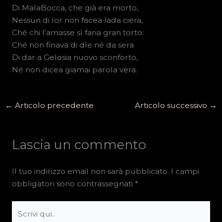
Di MalaBocca, che già era morto,
Nessun di lor non facea lada ciera,
Ché chi l’amasse sì faria gran torto:
Ché non finava di dìe né da sera
Di dar a Gelosia nuovo sconforto,
Né non dicea giamai parola vera.
←
Articolo precedente
Articolo successivo
→
Lascia un commento
Il tuo indirizzo email non sarà pubblicato.
I campi
obbligatori sono contrassegnati
*
Scrivi
qui..