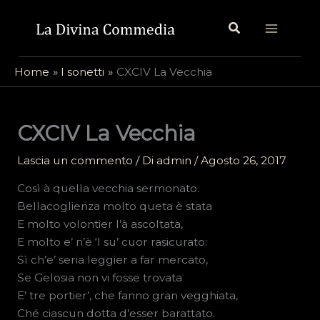
Vai
Cerca
al
contenuto
Home
I sonetti
CXCIV La Vecchia
CXCIV La Vecchia
Lascia un commento
/ Di
admin
/
Agosto 26, 2017
Così à quella vecchia sermonato.
Bellacoglienza molto queta è stata
E molto volontier l’à ascoltata,
E molto e’ n’è ‘l su’ cuor rasicurato:
Sì ch’e’ seria leggier a far mercato,
Se Gelosia non vi fosse trovata
E’ tre portier’, che fanno gran vegghiata,
Ché ciascun dotta d’esser barattato.