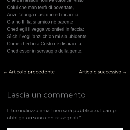
Ché da nessun nonn-è volontier visto
Colui che man terrà di povertate,
Anzi l’alunga ciascuno ed incaccia;
Già no·lli fia sì amico né parente
Ched egli il vegga volontieri in faccia:
Sì ch’i’ vogli’anzi ch’on mi sia ubidente,
Come ched io a Cristo ne dispiaccia,
Ched esser in servaggio della gente.
←
Articolo precedente
Articolo successivo
→
Lascia un commento
Il tuo indirizzo email non sarà pubblicato.
I campi
obbligatori sono contrassegnati
*