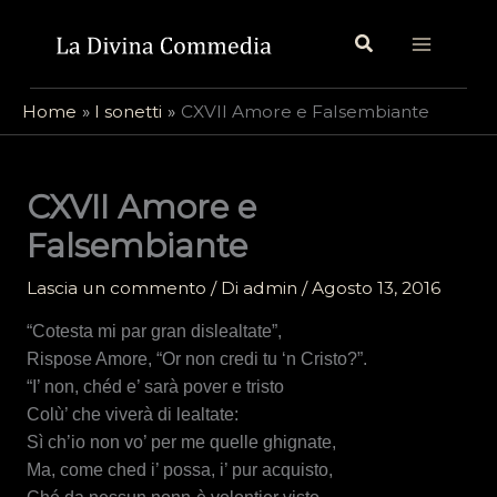
Vai
Cerca
al
contenuto
Home
I sonetti
CXVII Amore e Falsembiante
CXVII Amore e
Falsembiante
Lascia un commento
/ Di
admin
/
Agosto 13, 2016
“Cotesta mi par gran dislealtate”,
Rispose Amore, “Or non credi tu ‘n Cristo?”.
“I’ non, chéd e’ sarà pover e tristo
Colù’ che viverà di lealtate:
Sì ch’io non vo’ per me quelle ghignate,
Ma, come ched i’ possa, i’ pur acquisto,