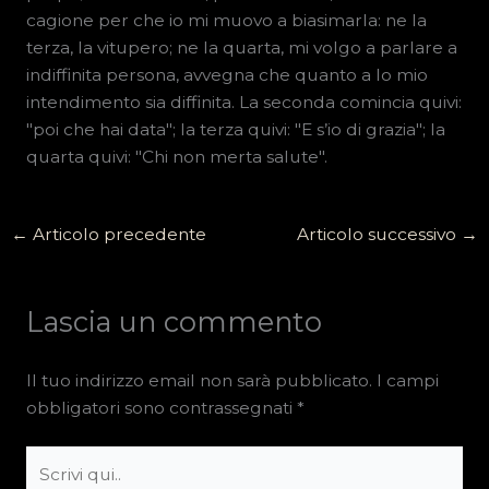
cagione per che io mi muovo a biasimarla: ne la
terza, la vitupero; ne la quarta, mi volgo a parlare a
indiffinita persona, avvegna che quanto a lo mio
intendimento sia diffinita. La seconda comincia quivi:
"poi che hai data"; la terza quivi: "E s’io di grazia"; la
quarta quivi: "Chi non merta salute".
←
Articolo precedente
Articolo successivo
→
Lascia un commento
Il tuo indirizzo email non sarà pubblicato.
I campi
obbligatori sono contrassegnati
*
Scrivi
qui..