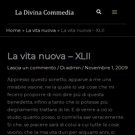
Vai
Cerca
al
contenuto
Home
La vita nuova
La vita nuova – XLII
La vita nuova – XLII
Lascia un commento
/ Di
admin
/
Novembre 1, 2009
Appresso questo sonetto, apparve a me una
mirabile visione, ne la quale io vidi cose che mi
fecero proporre di non dire più di questa
benedetta, infino a tanto che io potesse più
degnamente trattare di lei. E di venire a ciò io
studio quanto posso, sì com’ella sae veracemente.
Sì che, se piacere sarà di colui a cui tutte le cose
vivono, che la mia vita duri per alquanti anni, io