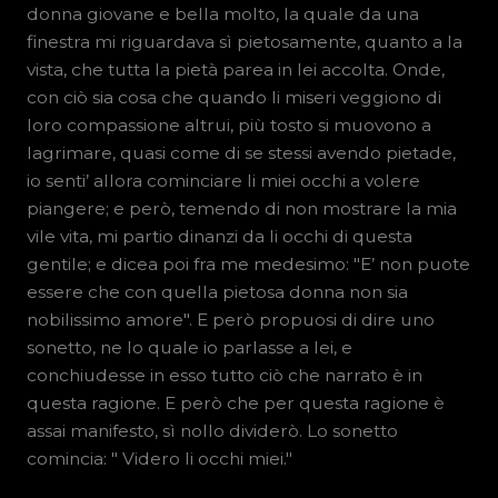
donna giovane e bella molto, la quale da una
finestra mi riguardava sì pietosamente, quanto a la
vista, che tutta la pietà parea in lei accolta. Onde,
con ciò sia cosa che quando li miseri veggiono di
loro compassione altrui, più tosto si muovono a
lagrimare, quasi come di se stessi avendo pietade,
io senti’ allora cominciare li miei occhi a volere
piangere; e però, temendo di non mostrare la mia
vile vita, mi partio dinanzi da li occhi di questa
gentile; e dicea poi fra me medesimo: "E’ non puote
essere che con quella pietosa donna non sia
nobilissimo amore". E però propuosi di dire uno
sonetto, ne lo quale io parlasse a lei, e
conchiudesse in esso tutto ciò che narrato è in
questa ragione. E però che per questa ragione è
assai manifesto, sì nollo dividerò. Lo sonetto
comincia: " Videro li occhi miei."