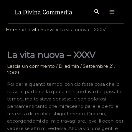
Vai
Cerca
al
contenuto
Home
La vita nuova
La vita nuova – XXXV
La vita nuova – XXXV
Lascia un commento
/ Di
admin
/
Settembre 21,
2009
Poi per alquanto tempo, con ciò fosse cosa che io
fosse in parte ne la quale mi ricordava del passato
tempo, molto stava pensoso, e con dolorosi
pensamenti tanto che mi faceano parere de fore
una vista di terribile sbigottimento. Onde io,
accorgendomi del mio travagliare, levai li occhi per
vedere se altri mi vedesse. Allora vidi una gentile