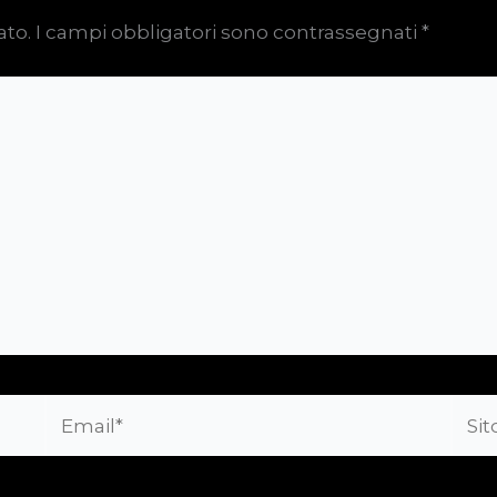
ato.
I campi obbligatori sono contrassegnati
*
Email*
Sito
web