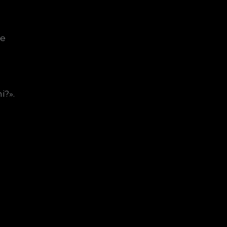
re
i?».