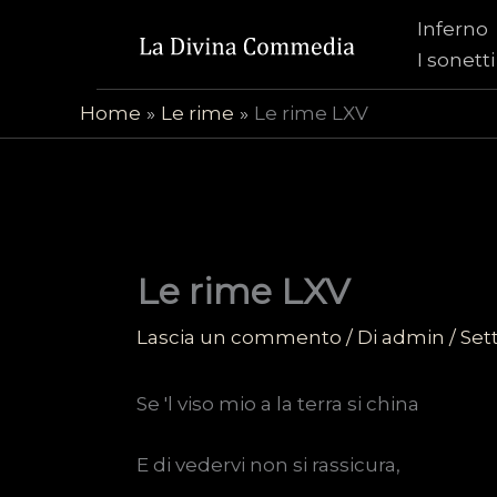
Vai
Inferno
al
I sonetti
contenuto
Home
Le rime
Le rime LXV
Le rime LXV
Lascia un commento
/ Di
admin
/
Set
Se 'l viso mio a la terra si china
E di vedervi non si rassicura,