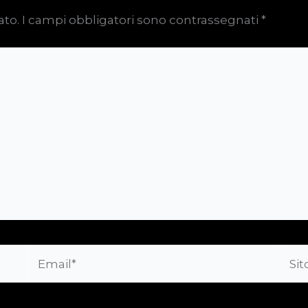
ato.
I campi obbligatori sono contrassegnati
*
Email*
Sito
web