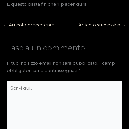
E questo basta fin che 'l piacer dura.
←
Articolo precedente
Articolo successivo
→
Lascia un commento
Il tuo indirizzo email non sarà pubblicato.
I campi
obbligatori sono contrassegnati
*
Scrivi
qui..