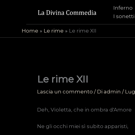
Vai
Inferno
al
I sonetti
contenuto
Home
Le rime
Le rime XII
Le rime XII
Lascia un commento
/ Di
admin
/
Lugl
Deh, Vïoletta, che in ombra d'Amore
Ne gli occhi miei sì subito apparisti,