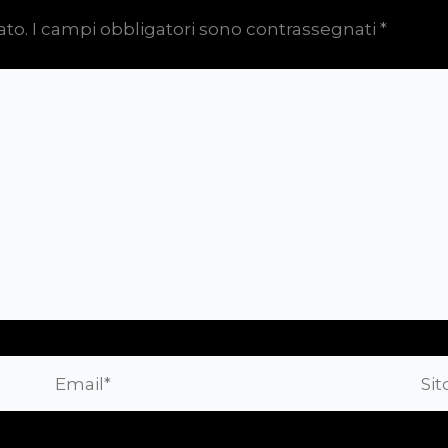
ato.
I campi obbligatori sono contrassegnati
*
Email*
Sito
web