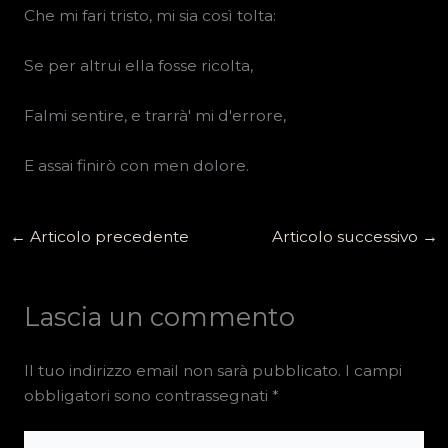
Che mi fari tristo, mi sia così tolta:
Se per altrui ella fosse ricolta,
Falmi sentire, e trarrà' mi d'errore,
E assai finirò con men dolore.
←
Articolo precedente
Articolo successivo
→
Lascia un commento
Il tuo indirizzo email non sarà pubblicato.
I campi
obbligatori sono contrassegnati
*
Scrivi