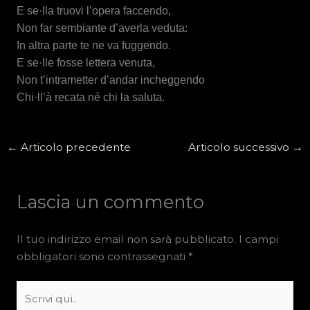
E se·lla truovi l’opera faccendo,
Non far sembiante d’averla veduta:
In altra parte te ne va fuggendo.
E se·lle fosse lettera venuta,
Non t’intrametter d’andar incheggendo
Chi·ll’à recata né chi la saluta.
←
Articolo precedente
Articolo successivo
→
Lascia un commento
Il tuo indirizzo email non sarà pubblicato.
I campi
obbligatori sono contrassegnati
*
Scrivi
qui..