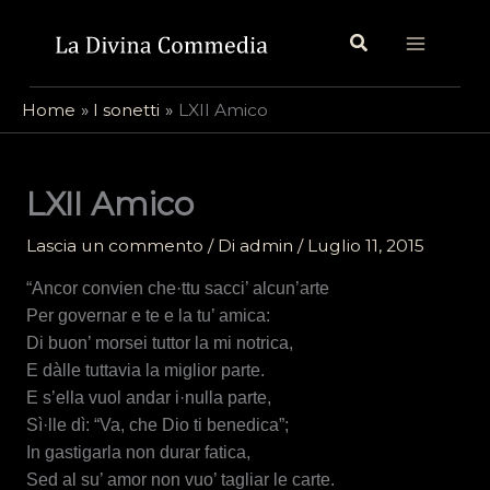
Vai
Cerca
al
contenuto
Home
I sonetti
LXII Amico
LXII Amico
Lascia un commento
/ Di
admin
/
Luglio 11, 2015
“Ancor convien che·ttu sacci’ alcun’arte
Per governar e te e la tu’ amica:
Di buon’ morsei tuttor la mi notrica,
E dàlle tuttavia la miglior parte.
E s’ella vuol andar i·nulla parte,
Sì·lle dì: “Va, che Dio ti benedica”;
In gastigarla non durar fatica,
Sed al su’ amor non vuo’ tagliar le carte.