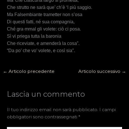
Ma’ che ciascuna largo si prometta,
Che strutto ne sarà que’ ch’è ‘l più saggio.
Ma Falsembiante trametter non s’osa
Di questi fatti, né sua compagnia,
Ché gra·mmal gli volete: ciò ci posa.
Sì vi priega tutta la baronia
Che·riceviate, e amenderà la cosa”.
“Da po’ che vo’ volete, e così sia”.
←
Articolo precedente
Articolo successivo
→
Lascia un commento
Il tuo indirizzo email non sarà pubblicato.
I campi
obbligatori sono contrassegnati
*