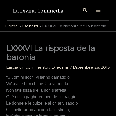
Vai
Cerca
al
contenuto
Home
I sonetti
LXXXVI La risposta de la baronia
LXXXVI La risposta de la
baronia
Lascia un commento
/ Di
admin
/
Dicembre 26, 2015
“S’uomini ricchi vi fanno damaggio,
Vo’ avete ben chi ne farà vendetta:
Non fate forza s’ella non s’afretta,
Ché no’ la pagherén ben de l’oltraggio.
Le donne e le pulzelle al chiar visaggio
Gli metteranno ancor a tal distretta,