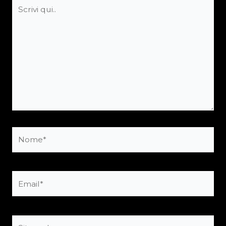
Scrivi
qui..
Nome*
Email*
Sito