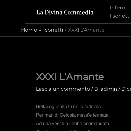
Vai
Inferno
al
I sonetti
contenuto
Home
I sonetti
XXXI L’Amante
XXXI L’Amante
Lascia un commento
/ Di
admin
/
Dic
Bellacoglienza fu nella fortezza
Per man di Gelosia mess’e fermata.
Ad una vecchia l’ebbe acomandata