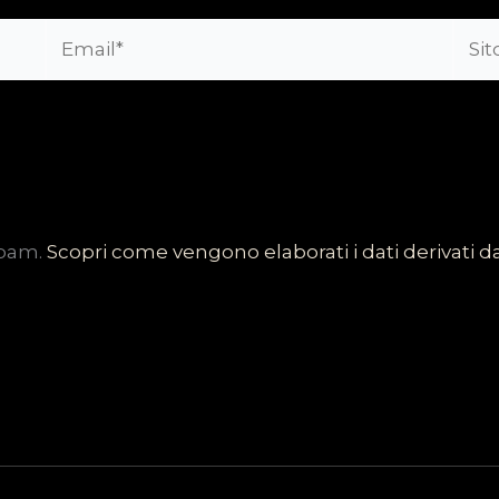
Email*
Sito
web
spam.
Scopri come vengono elaborati i dati derivati 