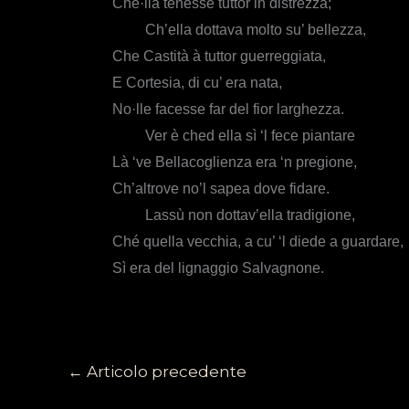
Che·lla tenesse tuttor in distrezza;
Ch’ella dottava molto su’ bellezza,
Che Castità à tuttor guerreggiata,
E Cortesia, di cu’ era nata,
No·lle facesse far del fior larghezza.
Ver è ched ella sì ‘l fece piantare
Là ‘ve Bellacoglienza era ‘n pregione,
Ch’altrove no’l sapea dove fidare.
Lassù non dottav’ella tradigione,
Ché quella vecchia, a cu’ ‘l diede a guardare,
Sì era del lignaggio Salvagnone.
←
Articolo precedente