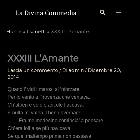
Vai
Cerca
al
contenuto
Home
I sonetti
XXXIII L’Amante
XXXIII L’Amante
Lascia un commento
/ Di
admin
/
Dicembre 20,
2014
Quand’i’ vidi i marosi sì ‘nforzare
Per lo vento a Provenza che ventava,
Ch’alberi e vele e ancole fiaccava,
E nulla mi valea il ben governare,
Fra me medesino comincià’ a pensare
Ch’era follia se più navicava,
Se quel maltempo prima non passava